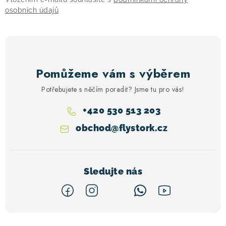
osobních údajů
Pomůžeme vám s výběrem
Potřebujete s něčím poradit? Jsme tu pro vás!
+420 530 513 203
obchod
@
flystork.cz
Z