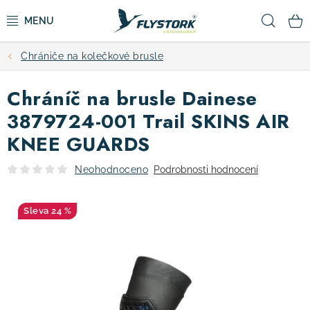
Přejít
Hled
na
obsah
Chrániče na kolečkové brusle
CYKLISTIKA
Chráníč na brusle Dainese
ZIMNÍ SPORTY
3879724-001 Trail SKINS AIR
KNEE GUARDS
KOLOBĚŽKY
Neohodnoceno
Podrobnosti hodnocení
OBLEČENÍ A BOTY
24 %
DOPLŇKY
CAMPING
VÝPRODEJ