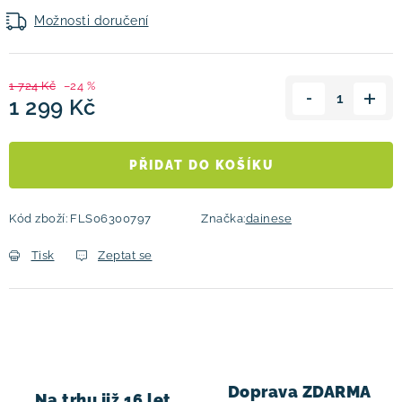
Možnosti doručení
1 724 Kč
–24 %
1 299 Kč
Měrná cena:
PŘIDAT DO KOŠÍKU
Kód zboží:
FLS06300797
Značka:
dainese
Tisk
Zeptat se
Doprava ZDARMA
Na trhu již 16 let