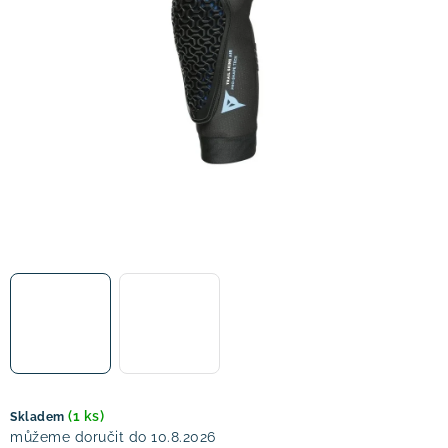
! Akce !
Obchodní podmínky
Doprava a platba
Moje objednávka
Čeština
Servis
Testovací centrum
Půjčovna nosičů kol
Kontakt
(1 ks)
Skladem
10.8.2026