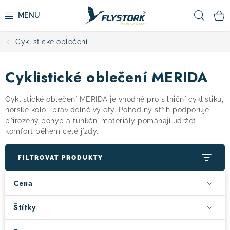
Přejít
Hled
na
obsah
Cyklistické oblečení
CYKLISTIKA
Cyklistické oblečení MERIDA
ZIMNÍ SPORTY
Cyklistické oblečení MERIDA je vhodné pro silniční cyklistiku,
KOLOBĚŽKY
horské kolo i pravidelné výlety. Pohodlný střih podporuje
přirozený pohyb a funkční materiály pomáhají udržet
komfort během celé jízdy.
OBLEČENÍ A BOTY
FILTROVAT PRODUKTY
DOPLŇKY
Cena
CAMPING
Štítky
VÝPRODEJ