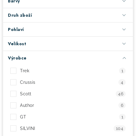
Barvy
! Akce !
Obchodní podmínky
Doprava a platba
Druh zboží
Moje objednávka
Čeština
Servis
Pohlaví
Testovací centrum
Půjčovna nosičů kol
Kontakt
Velikost
Výrobce
Trek
1
Crussis
4
Scott
46
Author
6
GT
1
SILVINI
104