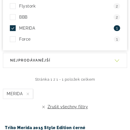
Flystork
2
BBB
2
MERIDA
1
Force
1
V
Ř
NEJPRODÁVANĚJŠÍ
ý
a
p
z
i
e
Stránka
1
z
1
-
1
položek celkem
s
n
MERIDA
p
í
r
p
Zrušit všechny filtry
o
r
d
o
u
d
Triko Merida 2015 Style Edition černé