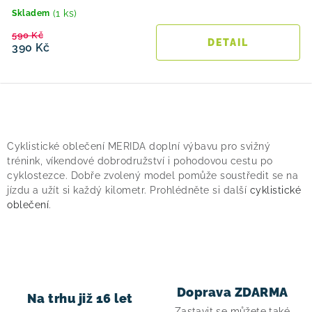
(1 ks)
Skladem
590 Kč
390 Kč
O
v
Cyklistické oblečení MERIDA doplní výbavu pro svižný
l
trénink, víkendové dobrodružství i pohodovou cestu po
á
cyklostezce. Dobře zvolený model pomůže soustředit se na
jízdu a užít si každý kilometr. Prohlédněte si další
cyklistické
d
oblečení
.
a
c
í
p
r
Doprava ZDARMA
Na trhu již 16 let
v
Zastavit se můžete také