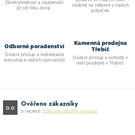
Důvěryhodnost a zkušenosti
k
osobně na některé z našich
již od roku 2009.
poboček.
y
v
ý
p
i
Kamenná prodejna
Odborné poradenství
Třebíč
s
Osobní přístup a individuální
Osobní přístup a pohodlí v
u
konzultace našich specialistů
naší prodejně v Třebíči.
Ověřeno zákazníky
0.0
0
recenzí.
Zobrazit všechny recenze