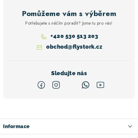
Pomůžeme vám s výběrem
Potřebujete s něčím poradit? Jsme tu pro vás!
+420 530 513 203
obchod
@
flystork.cz
Z
á
p
a
Informace
t