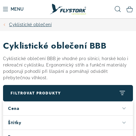
Přejít
Hled
na
obsah
Cyklistické oblečení
CYKLISTIKA
Cyklistické oblečení BBB
ZIMNÍ SPORTY
Cyklistické oblečení BBB je vhodné pro silnici, horské kolo i
KOLOBĚŽKY
rekreační cyklistiku. Ergonomický střih a funkční materiály
podporují pohodlí při šlapání a pomáhají odvádět
přebytečnou vlhkost.
OBLEČENÍ A BOTY
FILTROVAT PRODUKTY
DOPLŇKY
Cena
CAMPING
Štítky
VÝPRODEJ