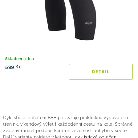
(1 ks)
Skladem
599 Kč
O
v
Cyklistické oblečení BBB poskytuje praktickou výbavu pro
l
trénink, víkendový výlet i každodenní cestu na kole. Správně
á
zvolený model podpoří komfort a volnost pohybu v sedle.
Další varianty najdete v kategorii
cyklistické oblečení
.