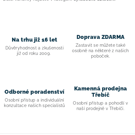
d
a
c
í
p
Doprava ZDARMA
Na trhu již 16 let
r
Zastavit se můžete také
v
Důvěryhodnost a zkušenosti
osobně na některé z našich
již od roku 2009.
k
poboček.
y
v
ý
p
Kamenná prodejna
Odborné poradenství
i
Třebíč
Osobní přístup a individuální
s
Osobní přístup a pohodlí v
konzultace našich specialistů
naší prodejně v Třebíči.
u