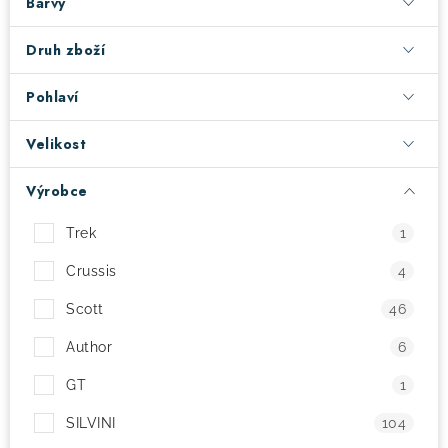
Barvy
! Akce !
Obchodní podmínky
Doprava a platba
Druh zboží
Moje objednávka
Čeština
Servis
Pohlaví
Testovací centrum
Půjčovna nosičů kol
Kontakt
Velikost
Výrobce
Trek
1
Crussis
4
Scott
46
Author
6
GT
1
SILVINI
104