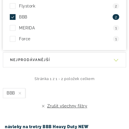
Flystork
2
BBB
2
MERIDA
1
Force
1
V
Ř
NEJPRODÁVANĚJŠÍ
ý
a
p
z
i
e
Stránka
1
z
1
-
2
položek celkem
s
n
BBB
p
í
r
p
Zrušit všechny filtry
o
r
d
o
u
d
návleky na tretry BBB Heavy Duty NEW