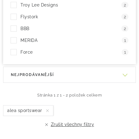
Troy Lee Designs
2
Flystork
2
BBB
2
MERIDA
1
Force
1
V
Ř
NEJPRODÁVANĚJŠÍ
ý
a
p
z
i
e
Stránka
1
z
1
-
2
položek celkem
s
n
alea sportswear
p
í
r
p
Zrušit všechny filtry
o
r