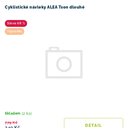
d
o
u
d
Cyklistické návleky ALEA Tson dlouhé
k
u
t
k
68 %
ů
t
Výprodej
ů
(2 ks)
Skladem
779 Kč
249 Kč