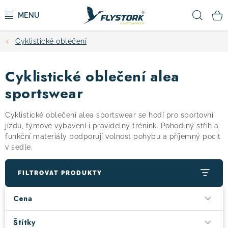
Přejít
Hled
na
obsah
Cyklistické oblečení
CYKLISTIKA
Cyklistické oblečení alea
ZIMNÍ SPORTY
sportswear
KOLOBĚŽKY
Cyklistické oblečení alea sportswear se hodí pro sportovní
jízdu, týmové vybavení i pravidelný trénink. Pohodlný střih a
OBLEČENÍ A BOTY
funkční materiály podporují volnost pohybu a příjemný pocit
v sedle.
DOPLŇKY
FILTROVAT PRODUKTY
CAMPING
Cena
VÝPRODEJ
Štítky