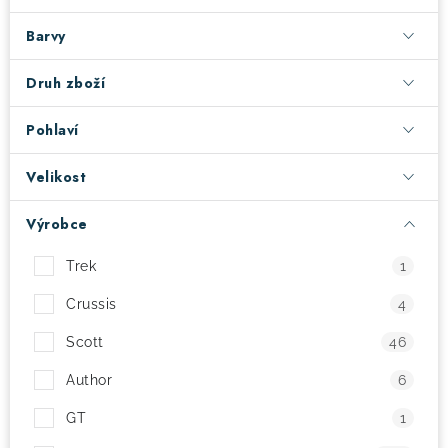
Barvy
! Akce !
Obchodní podmínky
Doprava a platba
Moje objednávka
Čeština
Servis
Druh zboží
Testovací centrum
Půjčovna nosičů kol
Kontakt
Pohlaví
Velikost
Výrobce
Trek
1
Crussis
4
Scott
46
Author
6
GT
1