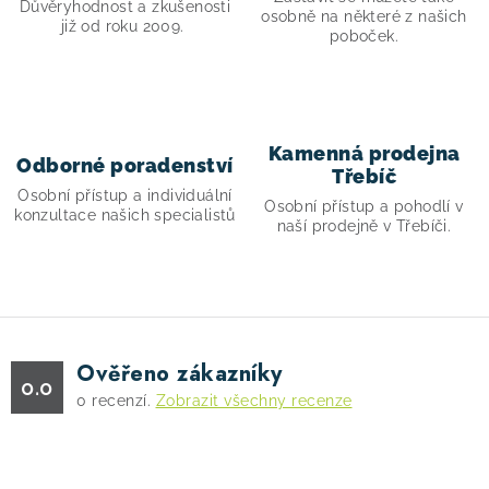
Důvěryhodnost a zkušenosti
k
osobně na některé z našich
již od roku 2009.
poboček.
y
v
ý
p
i
Kamenná prodejna
Odborné poradenství
Třebíč
s
Osobní přístup a individuální
Osobní přístup a pohodlí v
u
konzultace našich specialistů
naší prodejně v Třebíči.
Ověřeno zákazníky
0.0
0
recenzí.
Zobrazit všechny recenze