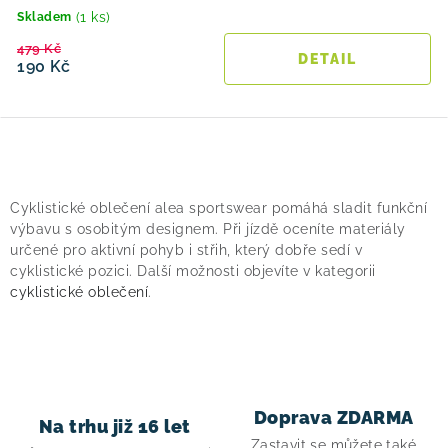
(1 ks)
Skladem
479 Kč
190 Kč
O
v
Cyklistické oblečení alea sportswear pomáhá sladit funkční
l
výbavu s osobitým designem. Při jízdě oceníte materiály
á
určené pro aktivní pohyb i střih, který dobře sedí v
cyklistické pozici. Další možnosti objevíte v kategorii
d
cyklistické oblečení
.
a
c
í
p
r
Doprava ZDARMA
Na trhu již 16 let
v
Zastavit se můžete také