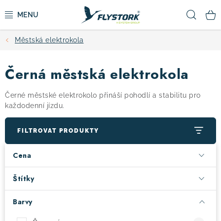
Přejít
Hled
na
obsah
Městská elektrokola
CYKLISTIKA
Černá městská elektrokola
ZIMNÍ SPORTY
Černé městské elektrokolo přináší pohodlí a stabilitu pro
KOLOBĚŽKY
každodenní jízdu.
OBLEČENÍ A BOTY
FILTROVAT PRODUKTY
Cena
DOPLŇKY
Štítky
CAMPING
Barvy
VÝPRODEJ