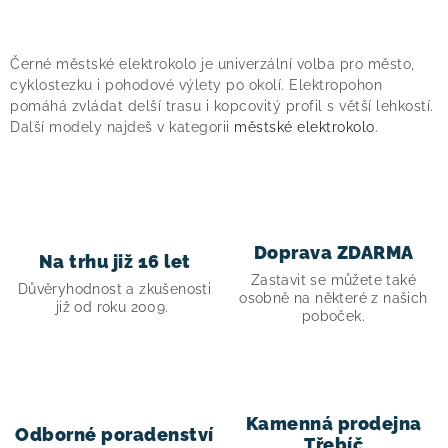
O
v
Černé městské elektrokolo je univerzální volba pro město,
l
cyklostezku i pohodové výlety po okolí. Elektropohon
á
pomáhá zvládat delší trasu i kopcovitý profil s větší lehkostí.
Další modely najdeš v kategorii
městské elektrokolo
.
d
a
c
í
p
Doprava ZDARMA
Na trhu již 16 let
r
Zastavit se můžete také
v
Důvěryhodnost a zkušenosti
osobně na některé z našich
již od roku 2009.
k
poboček.
y
v
ý
p
Kamenná prodejna
Odborné poradenství
Třebíč