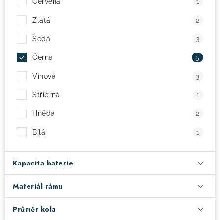
Červená
1
! Akce !
Zlatá
Obchodní podmínky
Doprava a platba
2
Moje objednávka
Čeština
Servis
Šedá
3
Testovací centrum
Půjčovna nosičů kol
Kontakt
Černá
5
Vínová
3
Stříbrná
1
Hnědá
2
Bílá
1
Kapacita baterie
Materiál rámu
Průměr kola