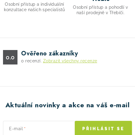
i
Osobní přístup a individuální
s
Osobní přístup a pohodlí v
konzultace našich specialistů
naší prodejně v Třebíči.
u
Ověřeno zákazníky
0.0
0
recenzí.
Zobrazit všechny recenze
Aktuální novinky a akce na váš e-mail
E-mail
PŘIHLÁSIT SE