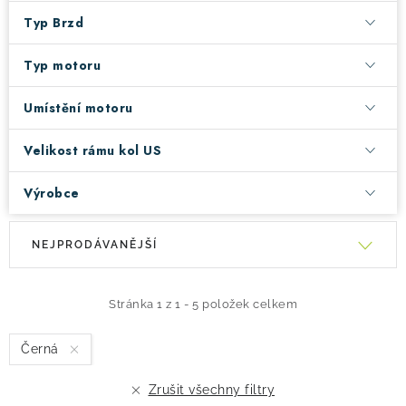
Typ Brzd
Typ motoru
Umístění motoru
Velikost rámu kol US
Výrobce
V
Ř
NEJPRODÁVANĚJŠÍ
ý
a
p
z
i
e
Stránka
1
z
1
-
5
položek celkem
s
n
Černá
p
í
r
p
Zrušit všechny filtry