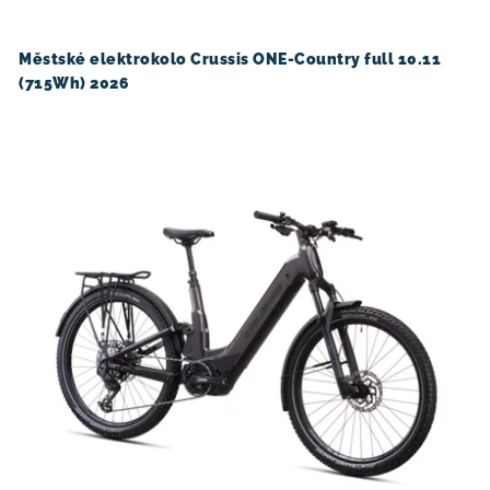
o
r
d
o
u
d
Městské elektrokolo Crussis ONE-Country full 10.11
(715Wh) 2026
k
u
t
k
ů
t
ů