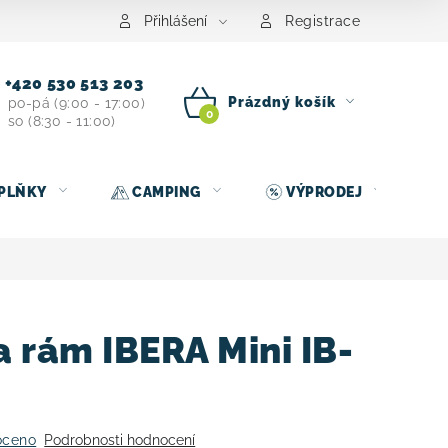
centrum
Půjčovna nosičů kol
Kontakt
Přihlášení
Registrace
+420 530 513 203
Prázdný košík
po-pá (9:00 - 17:00)
so (8:30 - 11:00)
NÁKUPNÍ
KOŠÍK
PLŇKY
CAMPING
VÝPRODEJ
 rám IBERA Mini IB-
oceno
Podrobnosti hodnocení