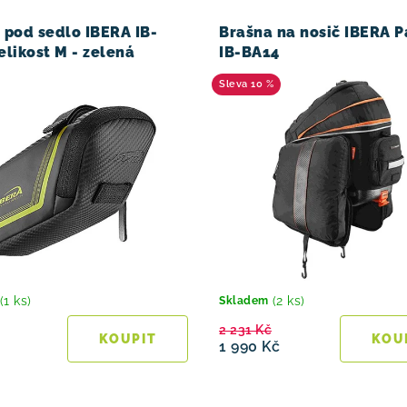
 pod sedlo IBERA IB-
Brašna na nosič IBERA 
elikost M - zelená
IB-BA14
10 %
(1 ks)
(2 ks)
Skladem
2 231 Kč
1 990 Kč