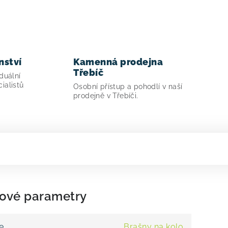
nství
Kamenná prodejna
Třebíč
duální
ialistů
Osobní přístup a pohodlí v naší
prodejně v Třebíči.
ové parametry
e
Brašny na kolo