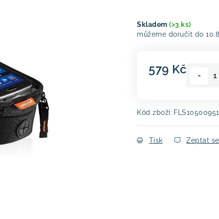
Skladem
(>3 ks)
10.
579 Kč
Měrná cena:
Kód zboží:
FLS1050095
Tisk
Zeptat s