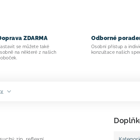
Doprava ZDARMA
Odborné porade
astavit se můžete také
Osobní přístup a indivi
sobně na některé z našich
konzultace našich spec
oboček.
ty
Doplňk
uchý zip, reflexní
Kategori