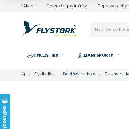
Přejít
! Akce !
Obchodní podmínky
Doprava a plat
na
obsah
CYKLISTIKA
ZIMNÍ SPORTY
Domů
Cyklistika
Doplňky na kolo
Brašny na k