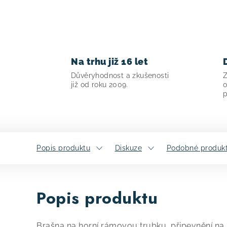
Na trhu již 16 let
Důvěryhodnost a zkušenosti
Z
již od roku 2009.
o
p
Popis produktu
Diskuze
Podobné produk
Popis produktu
Brašna na horní rámovou trubku, připevnění na s