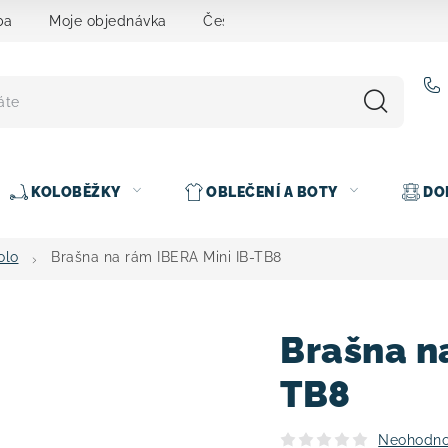
ba
Moje objednávka
Čeština
Servis
Testovací 
KOLOBĚŽKY
OBLEČENÍ A BOTY
DO
olo
Brašna na rám IBERA Mini IB-TB8
Brašna na
TB8
Neohodn