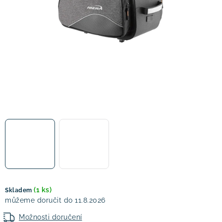
! Akce !
Obchodní podmínky
Doprava a platba
Moje objednávka
Čeština
Servis
Testovací centrum
Půjčovna nosičů kol
Kontakt
(1 ks)
Skladem
11.8.2026
Možnosti doručení