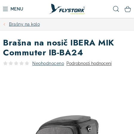
Přejít
Hled
na
obsah
Brašny na kolo
CYKLISTIKA
Brašna na nosič IBERA MIK
ZIMNÍ SPORTY
Commuter IB-BA24
KOLOBĚŽKY
Neohodnoceno
Podrobnosti hodnocení
OBLEČENÍ A BOTY
DOPLŇKY
CAMPING
VÝPRODEJ