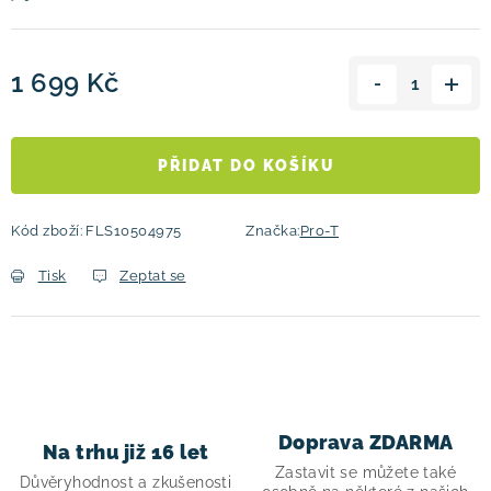
1 699 Kč
Měrná cena:
PŘIDAT DO KOŠÍKU
Kód zboží:
FLS10504975
Značka:
Pro-T
Tisk
Zeptat se
Doprava ZDARMA
Na trhu již 16 let
Zastavit se můžete také
Důvěryhodnost a zkušenosti