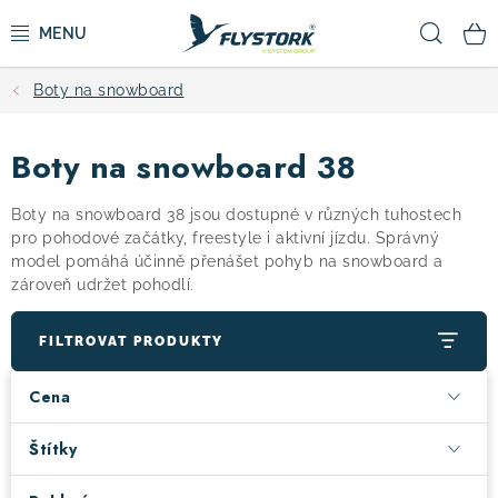
Přejít
Hled
na
obsah
Boty na snowboard
CYKLISTIKA
Boty na snowboard 38
ZIMNÍ SPORTY
Boty na snowboard 38 jsou dostupné v různých tuhostech
KOLOBĚŽKY
pro pohodové začátky, freestyle i aktivní jízdu. Správný
model pomáhá účinně přenášet pohyb na snowboard a
zároveň udržet pohodlí.
OBLEČENÍ A BOTY
FILTROVAT PRODUKTY
DOPLŇKY
Cena
CAMPING
Štítky
VÝPRODEJ