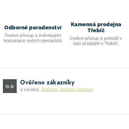
y
v
ý
p
Kamenná prodejna
Odborné poradenství
i
Třebíč
Osobní přístup a individuální
s
Osobní přístup a pohodlí v
konzultace našich specialistů
naší prodejně v Třebíči.
u
Ověřeno zákazníky
0.0
0
recenzí.
Zobrazit všechny recenze