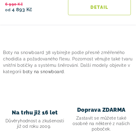
6 990 Kč
4 893 Kč
od
O
v
Boty na snowboard 38 vybírejte podle přesně změřeného
l
chodidla a požadovaného flexu. Pozornost věnujte také tvaru
á
vnitřní botičky a systému šněrování. Další modely objevíte v
kategorii
boty na snowboard
.
d
a
c
í
p
Doprava ZDARMA
Na trhu již 16 let
r
Zastavit se můžete také
v
Důvěryhodnost a zkušenosti
osobně na některé z našich
již od roku 2009.
k
poboček.