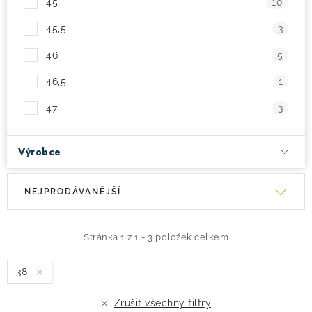
45
10
45,5
3
46
5
46,5
1
47
3
Výrobce
V
Ř
NEJPRODÁVANĚJŠÍ
ý
a
p
z
i
e
Stránka
1
z
1
-
3
položek celkem
s
n
38
p
í
r
p
Zrušit všechny filtry