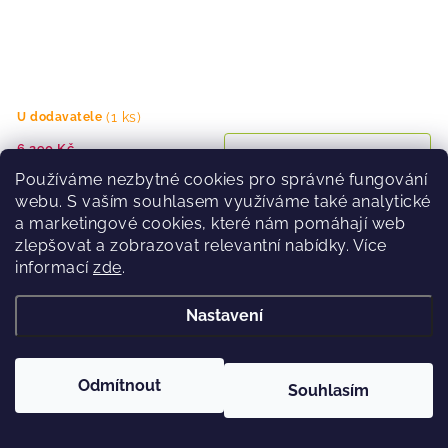
(1 ks)
U dodavatele
6 290 Kč
5 661 Kč
Používáme nezbytné cookies pro správné fungování
webu. S vaším souhlasem využíváme také analytické
a marketingové cookies, které nám pomáhají web
zlepšovat a zobrazovat relevantní nabídky. Více
Boty Nitro CAVE TLS STEP ON black-charcoal
informací
zde
.
Nastavení
20 %
Odmítnout
Souhlasím