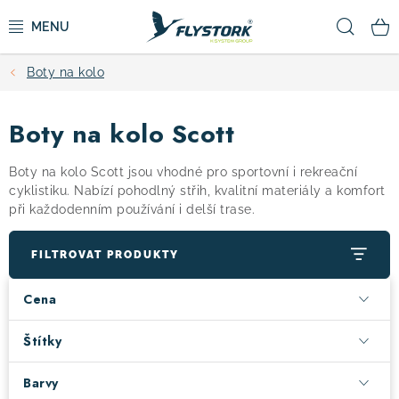
Přejít
Hled
na
obsah
Boty na kolo
CYKLISTIKA
Boty na kolo Scott
ZIMNÍ SPORTY
Boty na kolo Scott jsou vhodné pro sportovní i rekreační
KOLOBĚŽKY
cyklistiku. Nabízí pohodlný střih, kvalitní materiály a komfort
při každodenním používání i delší trase.
OBLEČENÍ A BOTY
FILTROVAT PRODUKTY
DOPLŇKY
Cena
CAMPING
Štítky
Barvy
VÝPRODEJ