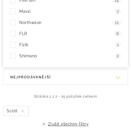
Five ten
14
Mavic
7
Northwave
11
FLR
6
Fizik
1
Shimano
2
V
Ř
NEJPRODÁVANĚJŠÍ
ý
a
p
z
i
e
Stránka
1
z
2
-
25
položek celkem
s
n
Scott
p
í
r
p
Zrušit všechny filtry
o
r