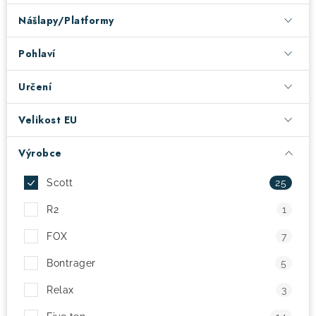
Nášlapy/Platformy
! Akce !
Obchodní podmínky
Doprava a platba
Moje objednávka
Čeština
Servis
Pohlaví
Testovací centrum
Půjčovna nosičů kol
Kontakt
Určení
Velikost EU
Výrobce
Scott
25
R2
1
FOX
7
Bontrager
5
Relax
3