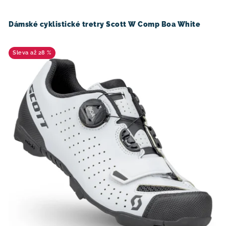
d
o
u
d
Dámské cyklistické tretry Scott W Comp Boa White
k
u
t
k
až 28 %
ů
t
ů