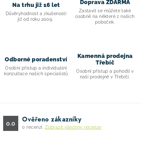
Doprava ZDARMA
Na trhu již 16 let
r
Zastavit se můžete také
v
Důvěryhodnost a zkušenosti
osobně na některé z našich
již od roku 2009.
k
poboček.
y
v
ý
p
Kamenná prodejna
Odborné poradenství
i
Třebíč
Osobní přístup a individuální
s
Osobní přístup a pohodlí v
konzultace našich specialistů
naší prodejně v Třebíči.
u
Ověřeno zákazníky
0.0
0
recenzí.
Zobrazit všechny recenze