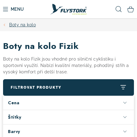
Přejít
Hled
na
obsah
Boty na kolo
CYKLISTIKA
Boty na kolo Fizik
ZIMNÍ SPORTY
Boty na kolo Fizik jsou vhodné pro silniční cyklistiku i
KOLOBĚŽKY
sportovní využití. Nabízí kvalitní materiály, pohodlný střih a
vysoký komfort při delší trase.
OBLEČENÍ A BOTY
FILTROVAT PRODUKTY
DOPLŇKY
Cena
CAMPING
Štítky
Barvy
VÝPRODEJ