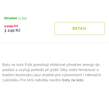
(1 ks)
Skladem
3 999 Kč
3 249 Kč
O
v
Boty na kolo Fizik pomáhají efektivně přenášet energii do
l
pedálů a zvyšují pohodlí při jízdě. Díky nízké hmotnosti a
á
kvalitní konstrukci jsou vhodné pro výkonnostní i rekreační
cyklistiku. Pro širší nabídku navštiv
boty na kolo
.
d
a
c
í
p