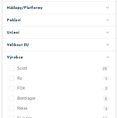
Nášlapy/Platformy
! Akce !
Obchodní podmínky
Doprava a platba
Moje objednávka
Čeština
Servis
Pohlaví
Testovací centrum
Půjčovna nosičů kol
Kontakt
Určení
Velikost EU
Výrobce
Scott
25
R2
1
FOX
7
Bontrager
5
Relax
3