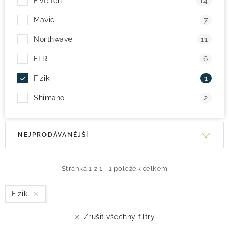
Five ten
14
Mavic
7
Northwave
11
FLR
6
Fizik
1
Shimano
2
V
Ř
NEJPRODÁVANĚJŠÍ
ý
a
p
z
i
e
Stránka
1
z
1
-
1
položek celkem
s
n
Fizik
p
í
r
p
Zrušit všechny filtry
o
r