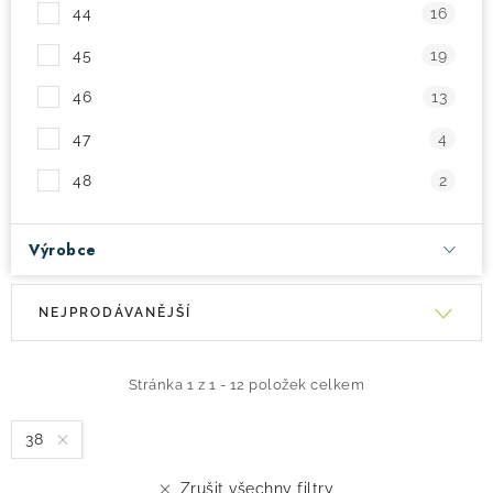
44
16
45
19
46
13
47
4
48
2
Výrobce
V
Ř
NEJPRODÁVANĚJŠÍ
ý
a
p
z
i
e
Stránka
1
z
1
-
12
položek celkem
s
n
38
p
í
r
p
Zrušit všechny filtry