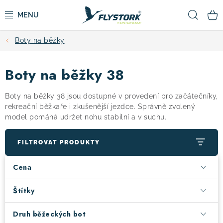
Přejít
Hled
na
obsah
Boty na běžky
CYKLISTIKA
Boty na běžky 38
ZIMNÍ SPORTY
Boty na běžky 38 jsou dostupné v provedení pro začátečníky,
KOLOBĚŽKY
rekreační běžkaře i zkušenější jezdce. Správně zvolený
model pomáhá udržet nohu stabilní a v suchu.
OBLEČENÍ A BOTY
FILTROVAT PRODUKTY
DOPLŇKY
Cena
CAMPING
Štítky
Druh běžeckých bot
VÝPRODEJ