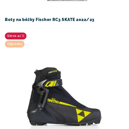
o
r
d
o
u
d
Boty na běžky Fischer RC3 SKATE 2022/23
k
u
t
k
41 %
ů
t
Výprodej
ů