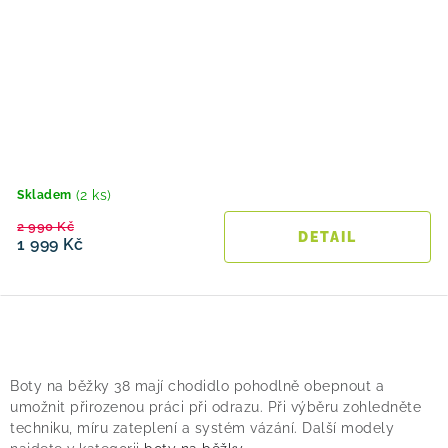
(2 ks)
Skladem
2 990 Kč
1 999 Kč
O
v
Boty na běžky 38 mají chodidlo pohodlně obepnout a
l
umožnit přirozenou práci při odrazu. Při výběru zohledněte
á
techniku, míru zateplení a systém vázání. Další modely