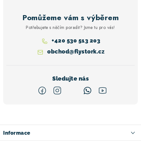
Pomůžeme vám s výběrem
Potřebujete s něčím poradit? Jsme tu pro vás!
+420 530 513 203
obchod
@
flystork.cz
Z
á
p
a
Informace