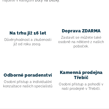
najdete v kategorii
boty na běžky
.
d
a
c
í
p
Doprava ZDARMA
Na trhu již 16 let
r
Zastavit se můžete také
v
Důvěryhodnost a zkušenosti
osobně na některé z našich
již od roku 2009.
k
poboček.
y
v
ý
p
Kamenná prodejna
Odborné poradenství
i
Třebíč
Osobní přístup a individuální
s
Osobní přístup a pohodlí v
konzultace našich specialistů
naší prodejně v Třebíči.
u