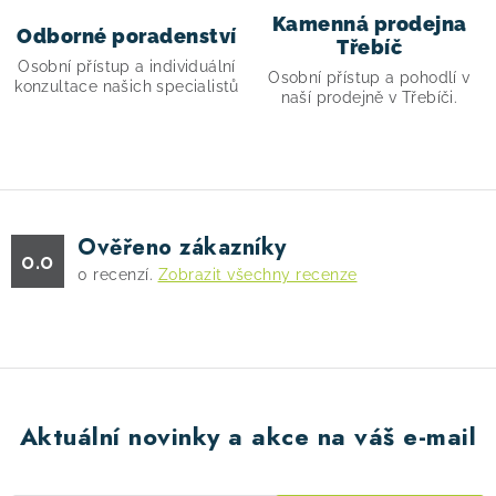
p
Kamenná prodejna
Odborné poradenství
i
Třebíč
Osobní přístup a individuální
s
Osobní přístup a pohodlí v
konzultace našich specialistů
naší prodejně v Třebíči.
u
Ověřeno zákazníky
0.0
0
recenzí.
Zobrazit všechny recenze
Aktuální novinky a akce na váš e-mail