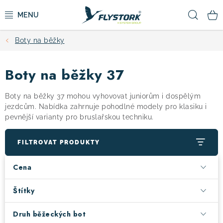
Přejít
Hled
na
obsah
Boty na běžky
CYKLISTIKA
Boty na běžky 37
ZIMNÍ SPORTY
Boty na běžky 37 mohou vyhovovat juniorům i dospělým
KOLOBĚŽKY
jezdcům. Nabídka zahrnuje pohodlné modely pro klasiku i
pevnější varianty pro bruslařskou techniku.
OBLEČENÍ A BOTY
FILTROVAT PRODUKTY
DOPLŇKY
Cena
CAMPING
Štítky
Druh běžeckých bot
VÝPRODEJ