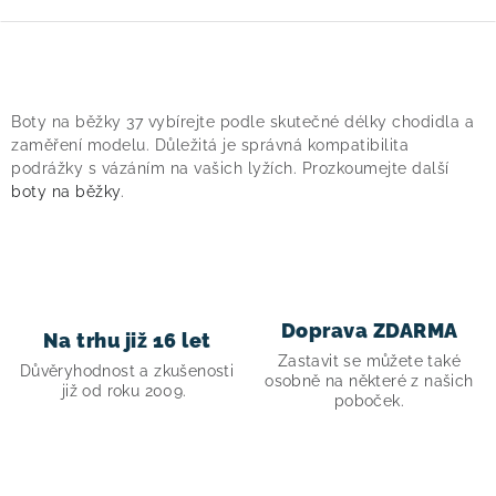
O
v
Boty na běžky 37 vybírejte podle skutečné délky chodidla a
l
zaměření modelu. Důležitá je správná kompatibilita
á
podrážky s vázáním na vašich lyžích. Prozkoumejte další
boty na běžky
.
d
a
c
í
p
Doprava ZDARMA
Na trhu již 16 let
r
Zastavit se můžete také
v
Důvěryhodnost a zkušenosti
osobně na některé z našich
již od roku 2009.
k
poboček.
y
v
ý