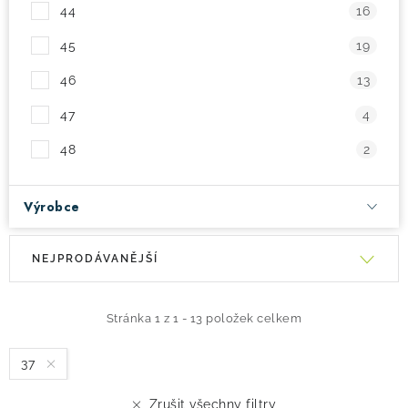
44
16
45
19
46
13
47
4
48
2
Výrobce
V
Ř
NEJPRODÁVANĚJŠÍ
ý
a
p
z
i
e
Stránka
1
z
1
-
13
položek celkem
s
n
37
p
í
r
p
Zrušit všechny filtry