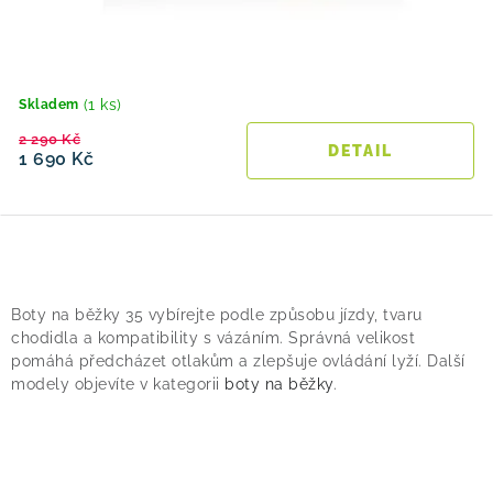
(1 ks)
Skladem
2 290 Kč
1 690 Kč
O
v
Boty na běžky 35 vybírejte podle způsobu jízdy, tvaru
l
chodidla a kompatibility s vázáním. Správná velikost
á
pomáhá předcházet otlakům a zlepšuje ovládání lyží. Další
modely objevíte v kategorii
boty na běžky
.
d
a
c
í