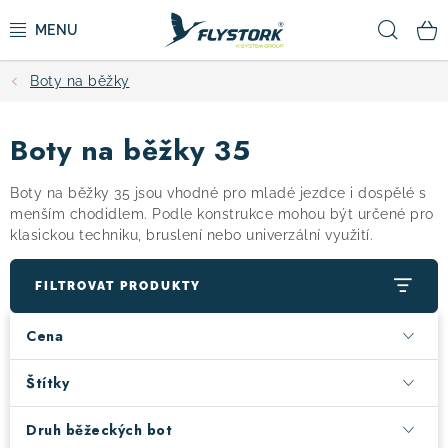
Přejít
Hled
na
obsah
Boty na běžky
CYKLISTIKA
Boty na běžky 35
ZIMNÍ SPORTY
Boty na běžky 35 jsou vhodné pro mladé jezdce i dospělé s
KOLOBĚŽKY
menším chodidlem. Podle konstrukce mohou být určené pro
klasickou techniku, bruslení nebo univerzální využití.
OBLEČENÍ A BOTY
FILTROVAT PRODUKTY
DOPLŇKY
Cena
CAMPING
Štítky
Druh běžeckých bot
VÝPRODEJ