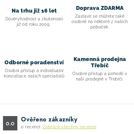
p
Doprava ZDARMA
Na trhu již 16 let
r
Zastavit se můžete také
v
Důvěryhodnost a zkušenosti
osobně na některé z našich
již od roku 2009.
k
poboček.
y
v
ý
p
Kamenná prodejna
Odborné poradenství
i
Třebíč
Osobní přístup a individuální
s
Osobní přístup a pohodlí v
konzultace našich specialistů
naší prodejně v Třebíči.
u
Ověřeno zákazníky
0.0
0
recenzí.
Zobrazit všechny recenze