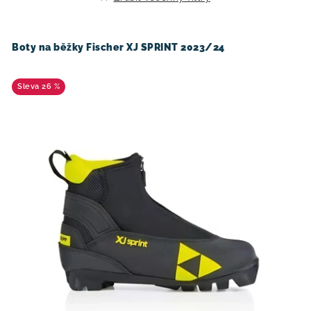
o
r
d
o
u
d
Boty na běžky Fischer XJ SPRINT 2023/24
k
u
t
k
26 %
ů
t
ů