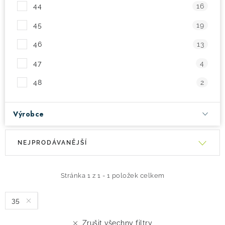
44
16
45
19
46
13
47
4
48
2
Výrobce
V
Ř
NEJPRODÁVANĚJŠÍ
ý
a
p
z
i
e
Stránka
1
z
1
-
1
položek celkem
s
n
35
p
í
r
p
Zrušit všechny filtry