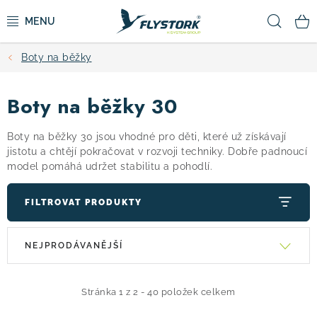
Přejít
Hled
na
obsah
Boty na běžky
CYKLISTIKA
Boty na běžky 30
ZIMNÍ SPORTY
Boty na běžky 30 jsou vhodné pro děti, které už získávají
KOLOBĚŽKY
jistotu a chtějí pokračovat v rozvoji techniky. Dobře padnoucí
model pomáhá udržet stabilitu a pohodlí.
OBLEČENÍ A BOTY
FILTROVAT PRODUKTY
DOPLŇKY
V
Ř
NEJPRODÁVANĚJŠÍ
ý
a
CAMPING
p
z
i
e
Stránka
1
z
2
-
40
položek celkem
VÝPRODEJ
s
n