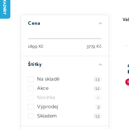
P
Váš
Cena
o
s
1899
Kč
3779
Kč
t
r
Štítky
ý
a
p
Na skladě
13
n
i
Akce
12
n
Novinka
0
s
í
Výprodej
3
p
p
Skladem
13
r