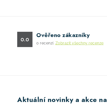
v
k
y
v
ý
Ověřeno zákazníky
0.0
p
0
recenzí.
Zobrazit všechny recenze
i
s
u
Aktuální novinky a akce na