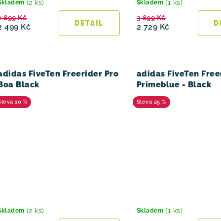
(2 ks)
(1 ks)
Skladem
Skladem
2 899 Kč
3 899 Kč
2 499 Kč
2 729 Kč
adidas FiveTen Freerider Pro
adidas FiveTen Free
Boa Black
Primeblue - Black
10 %
25 %
(2 ks)
(1 ks)
Skladem
Skladem