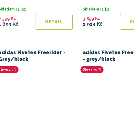
(1 ks)
(1 ks)
Skladem
Skladem
2 399 Kč
3 899 Kč
1 899 Kč
2 924 Kč
adidas FiveTen Freerider -
adidas FiveTen Free
Grey/black
- grey/black
13 %
30 %