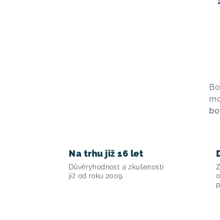
v
Bo
l
mo
á
bo
d
a
Na trhu již 16 let
c
Důvěryhodnost a zkušenosti
Z
í
již od roku 2009.
o
p
p
r