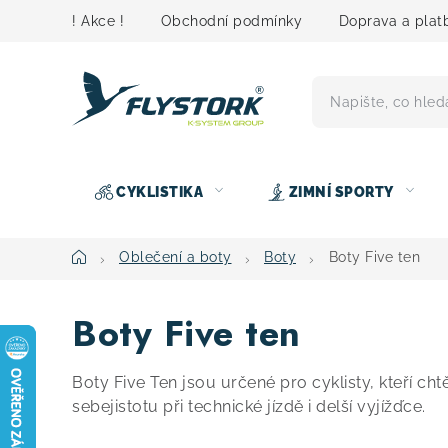
Přejít
! Akce !
Obchodní podmínky
Doprava a plat
na
obsah
CYKLISTIKA
ZIMNÍ SPORTY
Domů
Oblečení a boty
Boty
Boty Five ten
Boty Five ten
Boty Five Ten jsou určené pro cyklisty, kteří ch
sebejistotu při technické jízdě i delší vyjížďce.