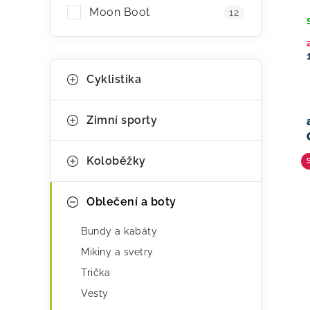
Moon Boot
12
K
Přeskočit
Cyklistika
kategorie
a
t
Zimní sporty
e
g
Koloběžky
o
r
Oblečení a boty
i
Bundy a kabáty
e
Mikiny a svetry
Trička
Vesty