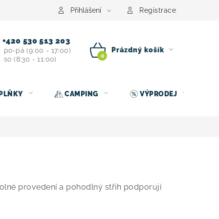
centrum
Půjčovna nosičů kol
Kontakt
Přihlášení
Registrace
+420 530 513 203
Prázdný košík
po-pá (9:00 - 17:00)
so (8:30 - 11:00)
NÁKUPNÍ
KOŠÍK
PLŇKY
CAMPING
VÝPRODEJ
Odolné provedení a pohodlný střih podporují