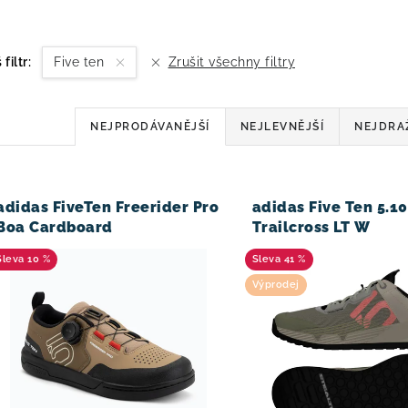
 filtr:
Five ten
Zrušit všechny filtry
Ř
NEJPRODÁVANĚJŠÍ
NEJLEVNĚJŠÍ
NEJDRA
a
V
z
adidas FiveTen Freerider Pro
adidas Five Ten 5.10
e
Boa Cardboard
Trailcross LT W
n
10 %
41 %
í
Výprodej
p
r
o