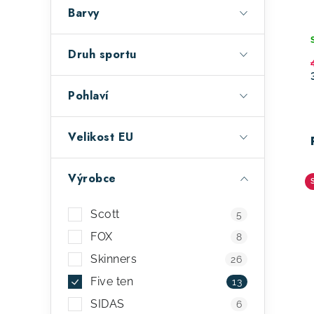
a
o
Barvy
n
d
e
Druh sportu
u
l
k
Pohlaví
t
Velikost EU
ů
Výrobce
Scott
5
FOX
8
Skinners
26
Five ten
13
SIDAS
6