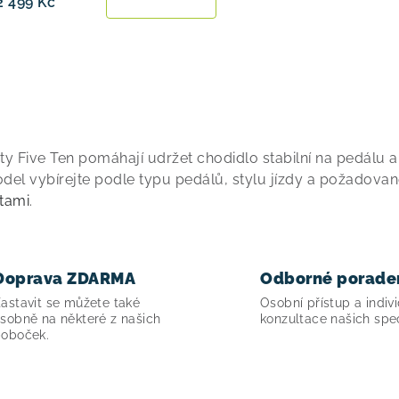
2 499 Kč
O
ty Five Ten pomáhají udržet chodidlo stabilní na pedálu a
del vybírejte podle typu pedálů, stylu jízdy a požadovan
tami
.
Doprava ZDARMA
Odborné porade
astavit se můžete také
Osobní přístup a indivi
sobně na některé z našich
konzultace našich spec
oboček.