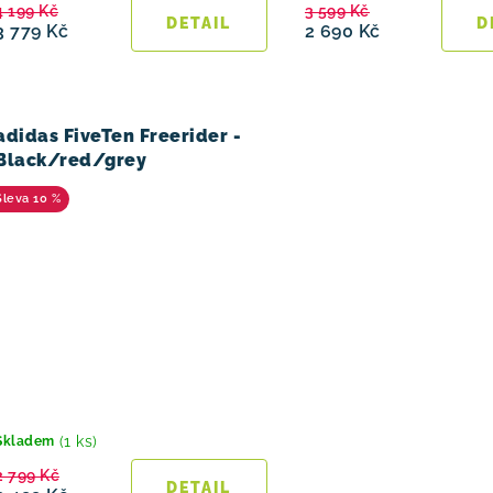
4 199 Kč
3 599 Kč
3 779 Kč
2 690 Kč
adidas FiveTen Freerider -
Black/red/grey
10 %
(1 ks)
Skladem
2 799 Kč