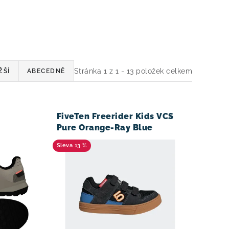
Stránka
1
z
1
-
13
položek celkem
ŽŠÍ
ABECEDNĚ
FiveTen Freerider Kids VCS
Pure Orange-Ray Blue
13 %