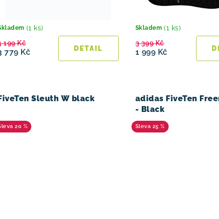
d
u
(1 ks)
(1 ks)
Skladem
Skladem
4 199 Kč
3 399 Kč
k
3 779 Kč
1 999 Kč
t
ů
FiveTen Sleuth W black
adidas FiveTen Free
- Black
20 %
25 %