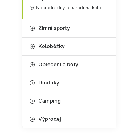
r
Náhradní díly a nářadí na kolo
v
k
Zimní sporty
y
v
Koloběžky
ý
p
Oblečení a boty
i
s
Doplňky
u
Camping
Výprodej