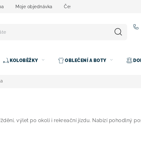
ba
Moje objednávka
Čeština
Servis
Testovací 
KOLOBĚŽKY
OBLEČENÍ A BOTY
DO
la
dění, výlet po okolí i rekreační jízdu. Nabízí pohodlný pos