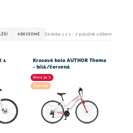
Stránka
1
z
1
-
7
položek celkem
ŽŠÍ
ABECEDNĚ
X 1
Krosové kolo AUTHOR Thema
- bílá/červená
30 %
Výprodej