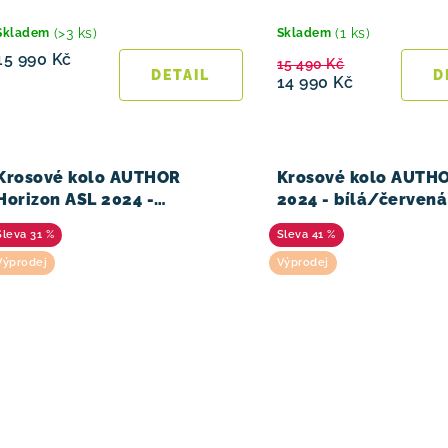
d
u
(>3 ks)
(1 ks)
Skladem
Skladem
15 990 Kč
15 490 Kč
k
14 990 Kč
t
ů
Krosové kolo AUTHOR
Krosové kolo AUTH
Horizon ASL 2024 -
2024 - bílá/červená
bílá/stříbrná/červená
31 %
41 %
Výprodej
Výprodej