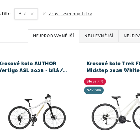
 filtr:
Bílá
Zrušit všechny filtry
Ř
NEJPRODÁVANĚJŠÍ
NEJLEVNĚJŠÍ
NEJDRA
a
z
V
Krosové kolo AUTHOR
Krosové kolo Trek F
e
Vertigo ASL 2026 - bílá/
Midstep 2026 White
černá/zlatá
n
3 %
í
Novinka
p
r
o