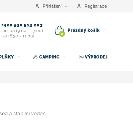
centrum
Půjčovna nosičů kol
Kontakt
Přihlášení
Registrace
+420 530 513 203
Prázdný košík
po-pá (9:00 - 17:00)
so (8:30 - 11:00)
NÁKUPNÍ
KOŠÍK
PLŇKY
CAMPING
VÝPRODEJ
ed a stabilní vedení.