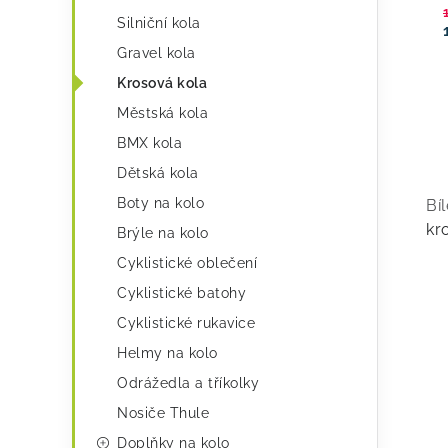
e
Silniční kola
g
Gravel kola
o
Krosová kola
r
Městská kola
i
BMX kola
e
Dětská kola
v
Boty na kolo
Bí
l
kr
Brýle na kolo
á
Cyklistické oblečení
d
Cyklistické batohy
a
Cyklistické rukavice
c
Helmy na kolo
í
Odrážedla a tříkolky
p
Nosiče Thule
Doplňky na kolo