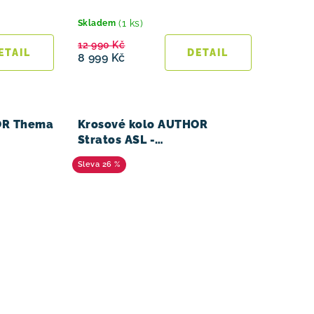
(1 ks)
Skladem
12 990 Kč
8 999 Kč
OR Thema
Krosové kolo AUTHOR
Stratos ASL -
bílá/zelená/stříbrná
26 %