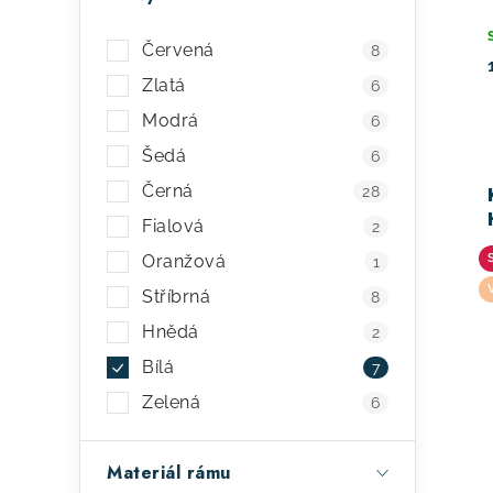
n
o
e
d
Červená
8
l
Zlatá
6
u
Modrá
6
k
Šedá
6
t
Černá
28
ů
Fialová
2
Oranžová
1
Stříbrná
8
Hnědá
2
Bílá
7
Zelená
6
Materiál rámu