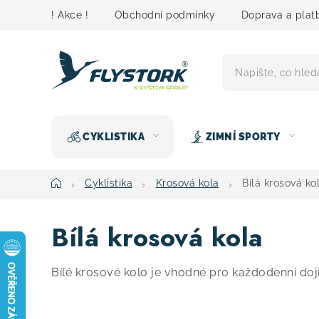
Přejít
! Akce !
Obchodní podmínky
Doprava a plat
na
obsah
CYKLISTIKA
ZIMNÍ SPORTY
Domů
Cyklistika
Krosová kola
Bílá krosová ko
Bílá krosová kola
Bílé krosové kolo je vhodné pro každodenní dojíž