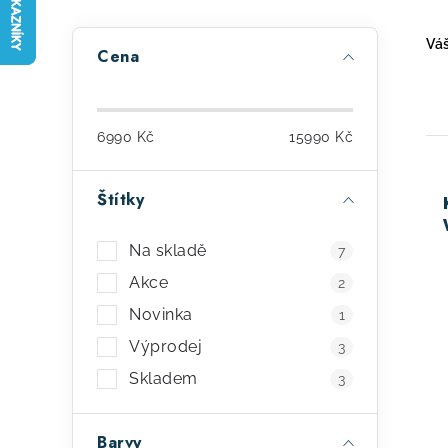
P
Váš
Cena
o
s
6990
Kč
15990
Kč
t
r
Štítky
a
ý
Na skladě
7
n
p
Akce
2
n
i
Novinka
1
í
s
Výprodej
3
p
Skladem
p
3
a
r
Barvy