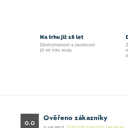
Na trhu již 16 let
Důvěryhodnost a zkušenosti
Z
již od roku 2009.
o
p
Ověřeno zákazníky
0.0
0
recenzí.
Zobrazit všechny recenze