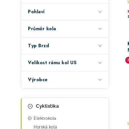
Pohlaví
Průměr kola
Typ Brzd
Velikost rámu kol US
Výrobce
K
Přeskočit
Cyklistika
kategorie
a
t
Elektrokola
Horská kola