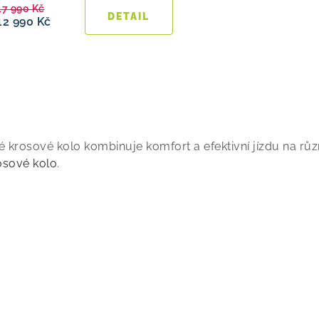
17 990 Kč
12 990 Kč
O
lé krosové kolo kombinuje komfort a efektivní jízdu na růz
osové kolo
.