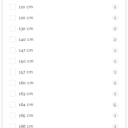
110 cm
1
! Akce !
Obchodní podmínky
Doprava a platba
120 cm
1
Moje objednávka
Čeština
Servis
130 cm
2
Testovací centrum
Půjčovna nosičů kol
Kontakt
140 cm
2
147 cm
1
150 cm
1
157 cm
1
160 cm
2
163 cm
1
164 cm
5
165 cm
1
166 cm
1