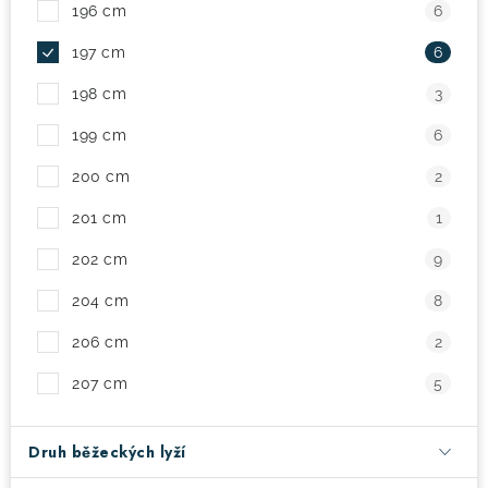
196 cm
6
197 cm
6
198 cm
3
199 cm
6
200 cm
2
201 cm
1
202 cm
9
204 cm
8
206 cm
2
207 cm
5
Druh běžeckých lyží