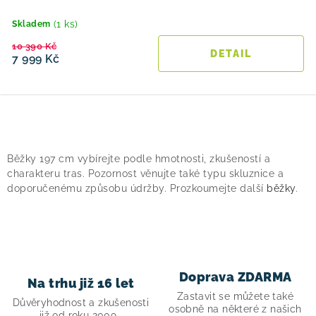
(1 ks)
Skladem
10 390 Kč
7 999 Kč
O
v
Běžky 197 cm vybírejte podle hmotnosti, zkušeností a
l
charakteru tras. Pozornost věnujte také typu skluznice a
á
doporučenému způsobu údržby. Prozkoumejte další
běžky
.
d
a
c
í
Doprava ZDARMA
p
Na trhu již 16 let
Zastavit se můžete také
r
Důvěryhodnost a zkušenosti
osobně na některé z našich
již od roku 2009.