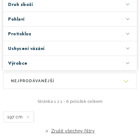
Druh zboží
Pohlaví
Protiskluz
Uchycení vázání
Výrobce
V
Ř
NEJPRODÁVANĚJŠÍ
ý
a
p
z
i
e
Stránka
1
z
1
-
6
položek celkem
s
n
197 cm
p
í
r
p
Zrušit všechny filtry
o
r