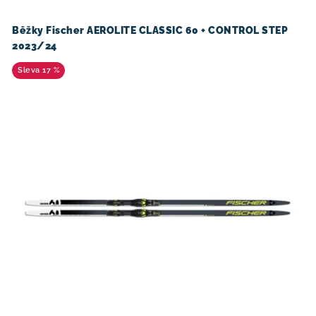
d
o
u
d
Běžky Fischer AEROLITE CLASSIC 60 + CONTROL STEP
2023/24
k
u
t
k
17 %
ů
t
ů