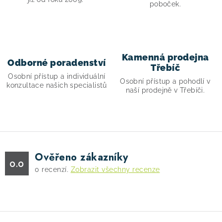
v
poboček.
k
y
v
ý
Kamenná prodejna
Odborné poradenství
p
Třebíč
Osobní přístup a individuální
i
Osobní přístup a pohodlí v
konzultace našich specialistů
s
naší prodejně v Třebíči.
u
Ověřeno zákazníky
0.0
0
recenzí.
Zobrazit všechny recenze