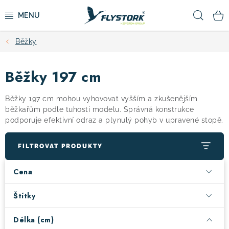
Přejít
Hled
na
obsah
Běžky
CYKLISTIKA
Běžky 197 cm
ZIMNÍ SPORTY
Běžky 197 cm mohou vyhovovat vyšším a zkušenějším
KOLOBĚŽKY
běžkařům podle tuhosti modelu. Správná konstrukce
podporuje efektivní odraz a plynulý pohyb v upravené stopě.
OBLEČENÍ A BOTY
FILTROVAT PRODUKTY
DOPLŇKY
Cena
CAMPING
Štítky
Délka (cm)
VÝPRODEJ