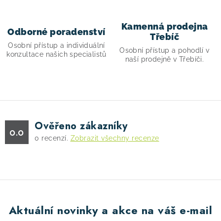
v
ý
p
Kamenná prodejna
Odborné poradenství
i
Třebíč
Osobní přístup a individuální
s
Osobní přístup a pohodlí v
konzultace našich specialistů
naší prodejně v Třebíči.
u
Ověřeno zákazníky
0.0
0
recenzí.
Zobrazit všechny recenze
Aktuální novinky a akce na váš e-mail