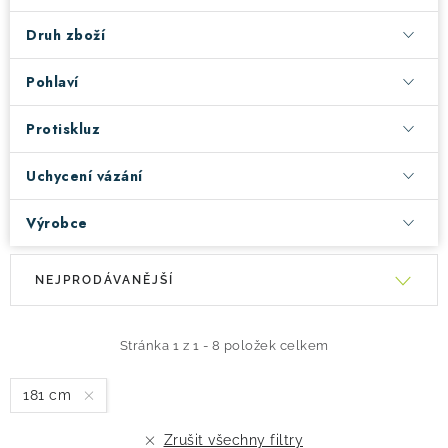
Druh zboží
Pohlaví
Protiskluz
Uchycení vázání
Výrobce
V
Ř
NEJPRODÁVANĚJŠÍ
ý
a
p
z
i
e
Stránka
1
z
1
-
8
položek celkem
s
n
181 cm
p
í
r
p
Zrušit všechny filtry