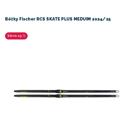
o
r
d
o
u
d
Běžky Fischer RCS SKATE PLUS MEDUIM 2024/25
k
u
t
k
25 %
ů
t
ů