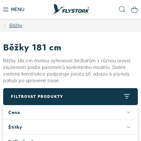
Přejít
Hled
na
obsah
Běžky
CYKLISTIKA
Běžky 181 cm
ZIMNÍ SPORTY
Běžky 181 cm mohou vyhovovat běžkařům s různou úrovní
KOLOBĚŽKY
zkušeností podle parametrů konkrétního modelu. Dobře
zvolená konstrukce podporuje jistotu při odrazu a plynulý
pohyb po upravené trase.
OBLEČENÍ A BOTY
FILTROVAT PRODUKTY
DOPLŇKY
Cena
CAMPING
Štítky
VÝPRODEJ