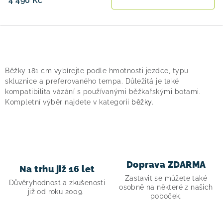
4 490 Kč
O
v
Běžky 181 cm vybírejte podle hmotnosti jezdce, typu
l
skluznice a preferovaného tempa. Důležitá je také
á
kompatibilita vázání s používanými běžkařskými botami.
Kompletní výběr najdete v kategorii
běžky
.
d
a
c
í
p
Doprava ZDARMA
Na trhu již 16 let
r
Zastavit se můžete také
v
Důvěryhodnost a zkušenosti
osobně na některé z našich
již od roku 2009.
k
poboček.
y