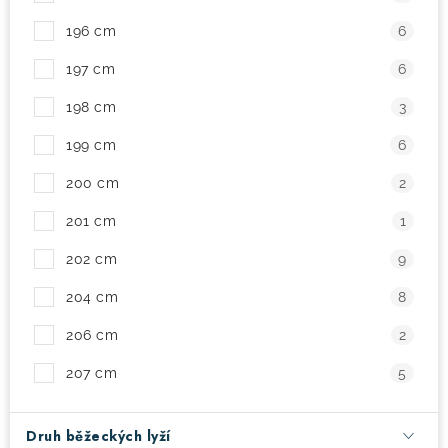
196 cm
6
197 cm
6
198 cm
3
199 cm
6
200 cm
2
201 cm
1
202 cm
9
204 cm
8
206 cm
2
207 cm
5
Druh běžeckých lyží