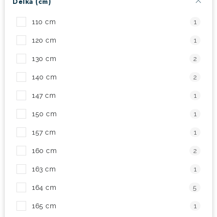
Délka (cm)
! Akce !
Obchodní podmínky
Doprava a platba
110 cm
1
Moje objednávka
Čeština
Servis
120 cm
1
Testovací centrum
Půjčovna nosičů kol
Kontakt
130 cm
2
140 cm
2
147 cm
1
150 cm
1
157 cm
1
160 cm
2
163 cm
1
164 cm
5
165 cm
1