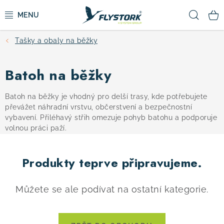
Přejít
Hled
na
obsah
Tašky a obaly na běžky
CYKLISTIKA
Batoh na běžky
ZIMNÍ SPORTY
Batoh na běžky je vhodný pro delší trasy, kde potřebujete
KOLOBĚŽKY
převážet náhradní vrstvu, občerstvení a bezpečnostní
vybavení. Přiléhavý střih omezuje pohyb batohu a podporuje
volnou práci paží.
OBLEČENÍ A BOTY
DOPLŇKY
Produkty teprve připravujeme.
CAMPING
Můžete se ale podívat na ostatní kategorie.
VÝPRODEJ