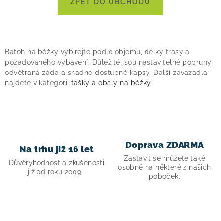
ZPĚT DO OBCHODU
! Akce !
Obchodní podmínky
Doprava a platba
Moje objednávka
Čeština
Servis
Testovací centrum
Půjčovna nosičů kol
Kontakt
Batoh na běžky vybírejte podle objemu, délky trasy a
požadovaného vybavení. Důležité jsou nastavitelné popruhy,
odvětraná záda a snadno dostupné kapsy. Další zavazadla
najdete v kategorii
tašky a obaly na běžky
.
Doprava ZDARMA
Na trhu již 16 let
Zastavit se můžete také
Důvěryhodnost a zkušenosti
osobně na některé z našich
již od roku 2009.
poboček.