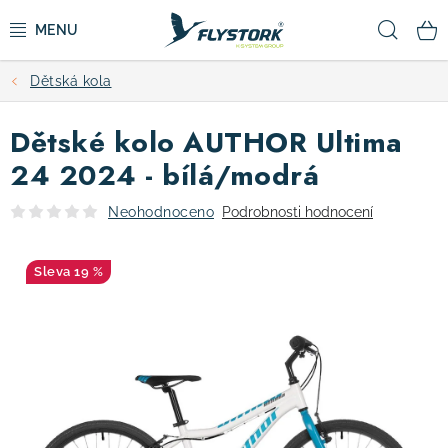
Přejít
Hled
na
obsah
Dětská kola
CYKLISTIKA
Dětské kolo AUTHOR Ultima
ZIMNÍ SPORTY
24 2024 - bílá/modrá
KOLOBĚŽKY
Neohodnoceno
Podrobnosti hodnocení
OBLEČENÍ A BOTY
19 %
DOPLŇKY
CAMPING
VÝPRODEJ