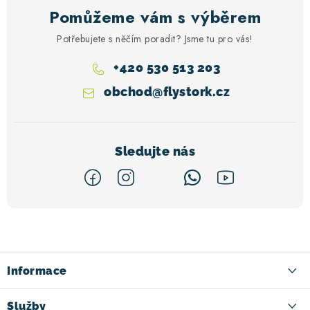
Pomůžeme vám s výběrem
Potřebujete s něčím poradit? Jsme tu pro vás!
+420 530 513 203
obchod
@
flystork.cz
Z
á
p
a
Informace
t
Kontakt
Služby