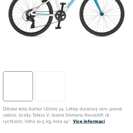
! Akce !
Obchodní podmínky
Doprava a platba
Moje objednávka
Čeština
Servis
Testovací centrum
Půjčovna nosičů kol
Kontakt
Dětské kolo Author Ultima 24. Lehký duralový rám, pevná
vidlice, brzdy Tektro V, řazení Shimano Revoshift (8
rychlostí). Váha 10,5 kg, kola 24".
Více informací