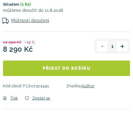
(1 ks)
Skladem
11.8.2026
Možnosti doručení
10 290 Kč
–19 %
8 290 Kč
Měrná cena:
PŘIDAT DO KOŠÍKU
Kód zboží:
FLS07302491
Značka:
Author
Tisk
Zeptat se