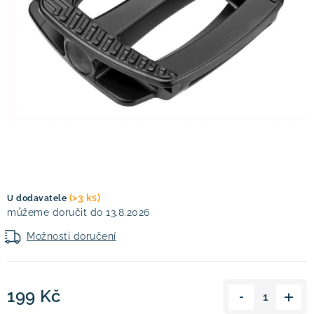
! Akce !
Obchodní podmínky
Doprava a platba
Moje objednávka
Čeština
Servis
Testovací centrum
Půjčovna nosičů kol
Kontakt
(>3 ks)
U dodavatele
13.8.2026
Možnosti doručení
199 Kč
Měrná cena: