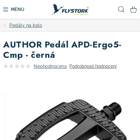
Přejít
Hled
na
obsah
Pedály na kolo
CYKLISTIKA
AUTHOR Pedál APD-Ergo5-
ZIMNÍ SPORTY
Cmp - černá
KOLOBĚŽKY
Neohodnoceno
Podrobnosti hodnocení
OBLEČENÍ A BOTY
DOPLŇKY
CAMPING
VÝPRODEJ