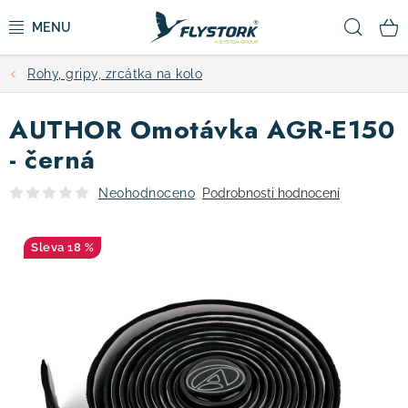
Přejít
Hled
na
obsah
Rohy, gripy, zrcátka na kolo
CYKLISTIKA
AUTHOR Omotávka AGR-E150
ZIMNÍ SPORTY
- černá
KOLOBĚŽKY
Neohodnoceno
Podrobnosti hodnocení
OBLEČENÍ A BOTY
18 %
DOPLŇKY
CAMPING
VÝPRODEJ