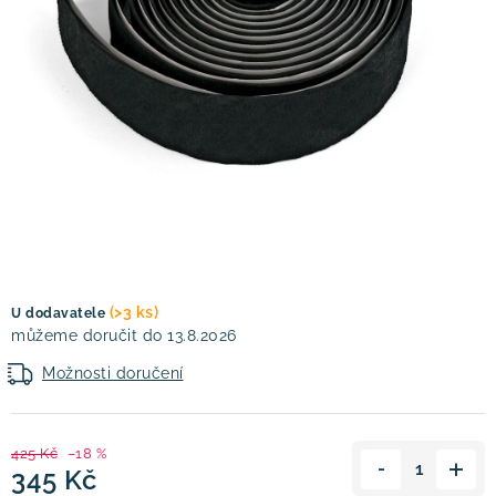
! Akce !
Obchodní podmínky
Doprava a platba
Moje objednávka
Čeština
Servis
Testovací centrum
Půjčovna nosičů kol
Kontakt
(>3 ks)
U dodavatele
13.8.2026
Možnosti doručení
425 Kč
–18 %
345 Kč