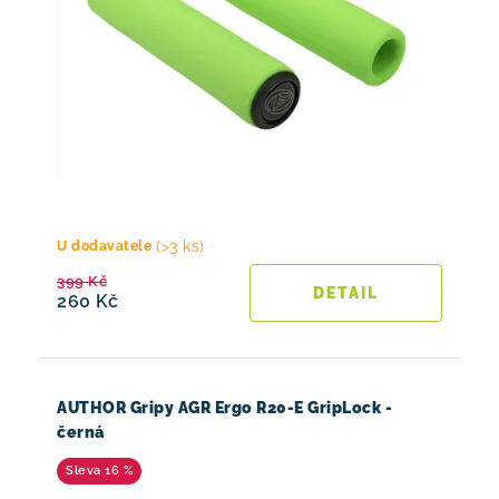
(>3 ks)
U dodavatele
399 Kč
260 Kč
AUTHOR Gripy AGR Ergo R20-E GripLock -
černá
16 %