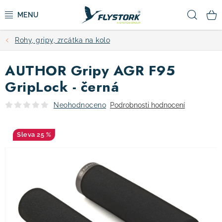
Přejít
Hled
na
obsah
Rohy, gripy, zrcátka na kolo
CYKLISTIKA
AUTHOR Gripy AGR F95
ZIMNÍ SPORTY
GripLock - černá
KOLOBĚŽKY
Neohodnoceno
Podrobnosti hodnocení
OBLEČENÍ A BOTY
25 %
DOPLŇKY
CAMPING
VÝPRODEJ