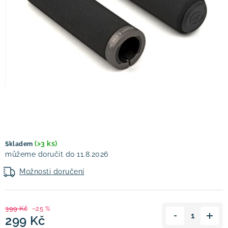
! Akce !
Obchodní podmínky
Doprava a platba
Moje objednávka
Čeština
Servis
Testovací centrum
Půjčovna nosičů kol
Kontakt
(>3 ks)
Skladem
11.8.2026
Možnosti doručení
399 Kč
–25 %
299 Kč